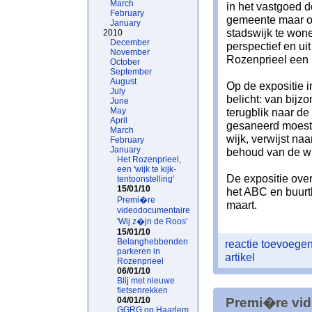
March
in het vastgoed 
February
gemeente maar oo
January
stadswijk te wone
2010
December
perspectief en ui
November
Rozenprieel een 
October
September
August
Op de expositie 
July
belicht: van bij
June
May
terugblik naar de
April
gesaneerd moest 
March
wijk, verwijst naa
February
January
behoud van de wi
Het Rozenprieel,
een 'wijk te kijk-
De expositie over
tentoonstelling'
15/01/10
het ABC en buurtb
Premi�re
maart.
videodocumentaire
'Wij z�jn de Roos'
15/01/10
Belanghebbenden
reactie toevoege
parkeren in
artikel
Rozenprieel
06/01/10
Blij met nieuwe
fietsenrekken
04/01/10
Premi�re vid
GGRG op Haarlem