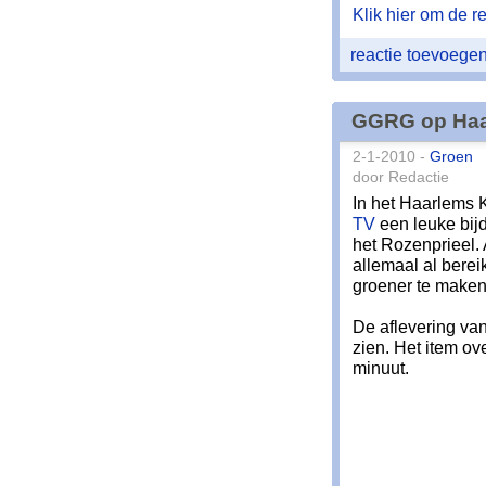
Klik hier om de res
reactie toevoege
GGRG op Haa
2-1-2010 -
Groen
door Redactie
In het Haarlems 
TV
een leuke bij
het Rozenprieel. 
allemaal al bere
groener te maken
De aflevering van
zien. Het item ov
minuut.