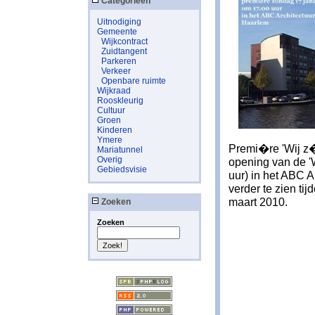
Categorieen
Uitnodiging
Gemeente
Wijkcontract
Zuidtangent
Parkeren
Verkeer
Openbare ruimte
Wijkraad
Rooskleurig
Cultuur
Groen
Kinderen
Ymere
Premi�re 'Wij z�
Mariatunnel
Overig
opening van de 'W
Gebiedsvisie
uur) in het ABC A
verder te zien ti
maart 2010.
Zoeken
Zoeken