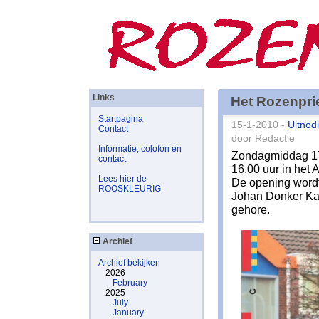
Links
Het Rozenpriee
Startpagina
15-1-2010 -
Uitnod
Contact
door Redactie
Informatie, colofon en
Zondagmiddag 17
contact
16.00 uur in het 
Lees hier de
De opening wordt
ROOSKLEURIG
Johan Donker Kaat
gehore.
Archief
Archief bekijken
2026
February
2025
July
January