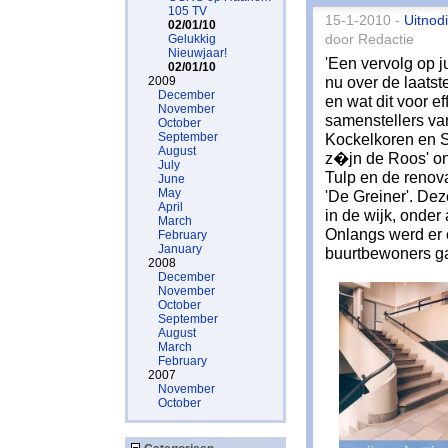
105 TV
15-1-2010 -
Uitnod
02/01/10
Gelukkig
door Redactie
Nieuwjaar!
'Een vervolg op j
02/01/10
nu over de laatst
2009
December
en wat dit voor e
November
samenstellers van
October
September
Kockelkoren en S
August
z�jn de Roos' on
July
Tulp en de renov
June
May
'De Greiner'. De
April
in de wijk, onde
March
Onlangs werd er 
February
January
buurtbewoners g
2008
December
November
October
September
August
March
February
2007
November
October