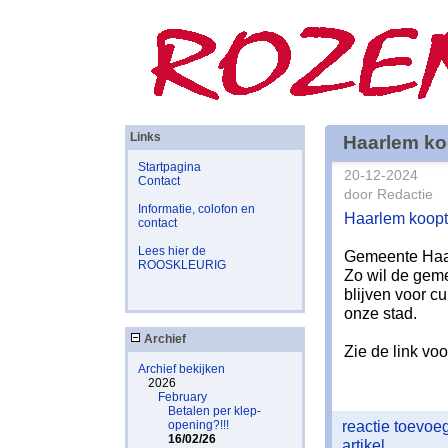
Links
Haarlem ko
Startpagina
20-12-2024
Contact
door Redactie
Informatie, colofon en
Haarlem koopt
contact
Lees hier de
Gemeente Haar
ROOSKLEURIG
Zo wil de geme
blijven voor cu
onze stad.
Archief
Zie de link voo
Archief bekijken
2026
February
Betalen per klep-
reactie toevo
opening?!!!
16/02/26
artikel