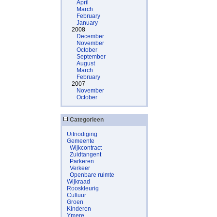
April
March
February
January
2008
December
November
October
September
August
March
February
2007
November
October
Categorieen
Uitnodiging
Gemeente
Wijkcontract
Zuidtangent
Parkeren
Verkeer
Openbare ruimte
Wijkraad
Rooskleurig
Cultuur
Groen
Kinderen
Ymere