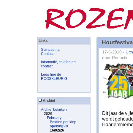
Links
Houtfestiva
Startpagina
17-6-2010 -
Uit
Contact
door Redactie
Informatie, colofon en
contact
Lees hier de
ROOSKLEURIG
Archief
Archief bekijken
Dit jaar de vijf
2026
February
wordt gehouden
Betalen per klep-
Haarlemmerho
opening?!!!
16/02/26