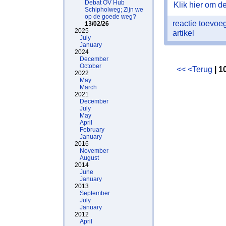
Debat OV Hub
Klik hier om de 
Schipholweg; Zijn we
op de goede weg?
reactie toevo
13/02/26
2025
artikel
July
January
2024
December
October
<<
<Terug
| 1
2022
May
March
2021
December
July
May
April
February
January
2016
November
August
2014
June
January
2013
September
July
January
2012
April