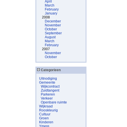
April
March
February
January
2008
December
November
October
September
August
March
February
2007
November
October
Categorieen
Uitnodiging
Gemeente
Wijkcontract
Zuidtangent
Parkeren
Verkeer
Openbare ruimte
Wijkraad
Rooskleurig
Cultuur
Groen
Kinderen
Ymere