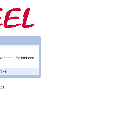
enprieel.Zie hier een
rtikel
 26 |