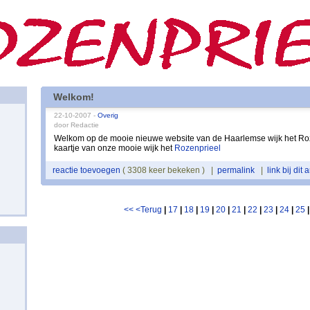
Welkom!
22-10-2007 -
Overig
door Redactie
Welkom op de mooie nieuwe website van de Haarlemse wijk het Roz
kaartje van onze mooie wijk het
Rozenprieel
reactie toevoegen
( 3308 keer bekeken ) |
permalink
|
link bij dit a
<<
<Terug
|
17
|
18
|
19
|
20
|
21
|
22
|
23
|
24
|
25
|