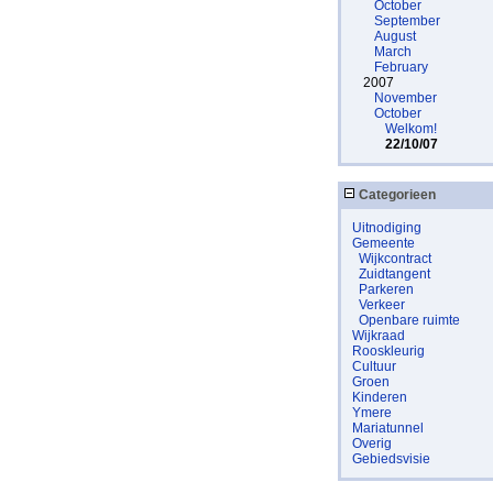
October
September
August
March
February
2007
November
October
Welkom!
22/10/07
Categorieen
Uitnodiging
Gemeente
Wijkcontract
Zuidtangent
Parkeren
Verkeer
Openbare ruimte
Wijkraad
Rooskleurig
Cultuur
Groen
Kinderen
Ymere
Mariatunnel
Overig
Gebiedsvisie